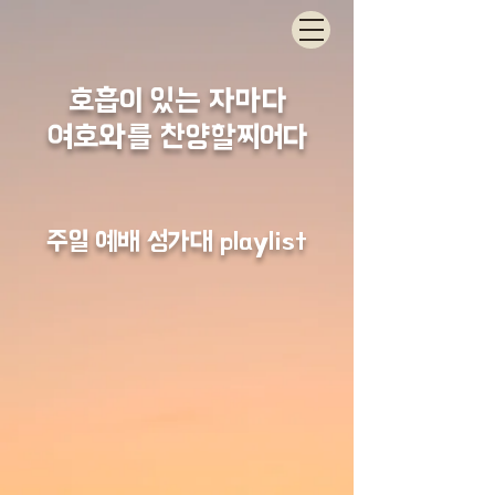
호흡이 있는 자마다
​여호와를 찬양할찌어다
​주일 예배 성가대 playlist