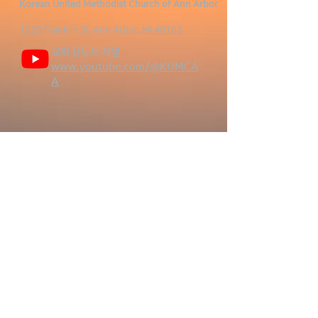
Korean United Methodist Church of Ann Arbor
1526 Franklin St.
Ann Arbor, MI 48103
​교회 유튜브 채널
www.youtube.com/@KUMCA
A
헌금 (Giving)
Write Us
Name
Email Address
*
Your Message